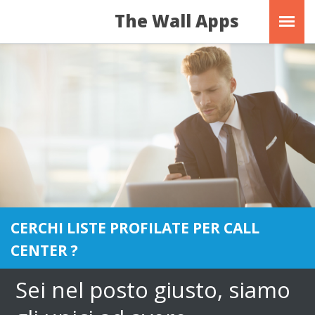
The Wall Apps
CERCHI LISTE PROFILATE PER CALL
CERCHI LISTE PROFILATE PER CALL
CENTER ?
CENTER ?
Sei nel posto giusto, siamo
Sei nel posto giusto, siamo