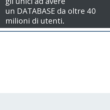
gli unici ad avere
gli unici ad avere
un DATABASE da oltre 40
un DATABASE da oltre 40
milioni di utenti.
milioni di utenti.